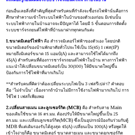
ก่อนอื่นเลยสิ่งที่สำคัญที่สุดสำหรับคนที่กำลังจะซื้อรถไฟฟ้านั่นคือการ
ศึกษาทำความเข้าใจระบบไฟฟ้าในบ้านของตัวเองก่อน มิเช่นนั้น
ระบบไฟฟ้าภายในบ้านอาจจะมีปัญหาได้ โดยมี 5 ขั้นตอนการติดตั้ง
ระบบชาร์จรถยนต์ไฟฟ้าที่บ้านมาฝากทุกคนกันค่ะ
1.
ขนาดมิเตอร์ไฟฟ้า
คือ สำรวจมิเตอร์ไฟฟ้าของตัวเอง โดยปกติ
P)
ขนาดมิเตอร์ของบ้านพักอาศัยทั่วไปจะใช้เป็น 15(45) 1 เฟส(1
A)
หมายถึงมิเตอร์ขนาด 15 แอมป์(
และสามารถใช้ไฟได้มากถึง
A)
45(
สำหรับคนที่ต้องการชาร์จรถยนต์ไฟฟ้าในบ้าน ทางการไฟฟ้า
แนะนำให้เปลี่ยนขนาดมิเตอร์เป็น 30(100) ให้มีขนาดใหญ่ขึ้น
ป้องกันการใช้ไฟฟ้าที่มากเกินไป
?
**สำหรับคนที่คิดว่าต้องเปลี่ยนระบบไฟเป็น 3 เฟสรึเปล่า
คำตอบ
คือ “ไม่จำเป็น” เนื่องจากถ้าบ้านไม่มีการใช้งานไฟฟ้ามากเกินไป การ
ใช้ไฟ 1 เฟสก็เพียงพอ
2.
MCB)
Main
เปลี่ยนสายเมน และลูกเซอร์กิต (
คือ
สำหรับสาย
ของเดิมใช้ขนาด 16 ตร.มม. ต้องปรับให้มีขนาดใหญ่ขึ้นเป็น 25
MCB)
ตร.มม. และเปลี่ยนลูกเซอร์กิต(
ซึ่งเป็นอุปกรณ์ป้องกันร่วมกับตู้
MDB
A)
A)
ที่แต่เดิมรองรับได้สูงสุด 45(
เปลี่ยนเป็น 100(
หรือพูดให้
เข้าใจง่ายก็คือ ขนาดมิเตอร์ ขนาดสายเมน และขนาดลูกเซอร์กิต