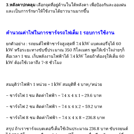
3.หลังคาปกคลุม
เลือกจุดที่อยู่ด้านในใต้หลังคา เพื่อป้องกันละอองฝน
และเป็นการรักษาให้ใช้งานได้ยาวนานมากขึ้น
คำนวณค่าไฟในการชาร์จรถไฟเต็ม 1 รอบการใช้งาน
kW
ยกตัวอย่าง : รถยนต์ไฟฟ้าชาร์จสูงสุดที่ 7.4
แบตเตอรี่จุได้ 60
kW
หรือระยะทางขับขี่ประมาณ 350 กิโลเมตร พูดให้เข้าใจง่ายๆก็
kW
คือเวลา 1 ชม. เก็บพลังงานไฟฟ้าได้ 7.4
โดยถ้าต้องจุให้เต็ม 60
kW
ต้องใช้เวลาถึง 7-8 ชั่วโมง
kW
สมมุติว่าไฟฟ้า 1 หน่วย = 1
สมมุติที่ 4 บาท/หน่วย
x
x
– ชาร์จไฟ 1 ชม คิดค่าไฟฟ้า = 7.4
4
1 = 29.6 บาท
x
x
– ชาร์จไฟ 2 ชม คิดค่าไฟฟ้า = 7.4
4
2 = 59.2 บาท
x
x
– ชาร์จไฟ 8 ชม คิดค่าไฟฟ้า = 7.4
4
8 = 236.8 บาท
สรุป ถ้าเราชาร์จแบตเตอรี่เต็มใช้เงินประมาณ 236.8 บาท ขับรถยนต์