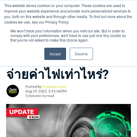
This website stores cookies on your computer. These cookies are used to
E-mail : Quickwashthailand@gmail.com Tel : 092-281-2771
improve your website experience and provide more personalized services to
you, both on this website and through other media. To find out more about the
cookies we use, see our Privacy Policy.
We won't track your information when you visit our site. But in order to
comply with your preferences, we'll have to use just one tiny cookie so
that you're not asked to make this choice again.
รถยนต์ไฟฟ้า EV ต้อง
Accept
Decline
ใช้ไฟบ้านแบบไหน?
จ่ายค่าไฟเท่าไหร่?
Posted by
Promporn Suw
Aug 19, 2022, 3:31:06 PM
5 minutes to read