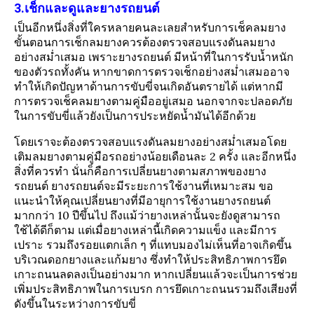
3.เช็กและดูและยางรถยนต์
เป็นอีกหนึ่งสิ่งที่ใครหลายคนละเลยสำหรับการเช็คลมยาง
ขั้นตอนการเช็กลมยางควรต้องตรวจสอบแรงดันลมยาง
อย่างสม่ำเสมอ เพราะยางรถยนต์ มีหน้าที่ในการรับน้ำหนัก
ของตัวรถทั้งคัน หากขาดการตรวจเช็กอย่างสม่ำเสมออาจ
ทำให้เกิดปัญหาด้านการขับขี่จนเกิดอันตรายได้ แต่หากมี
การตรวจเช็คลมยางตามคู่มืออยู่เสมอ นอกจากจะปลอดภัย
ในการขับขี่แล้วยังเป็นการประหยัดน้ำมันได้อีกด้วย
โดยเราจะต้องตรวจสอบแรงดันลมยางอย่างสม่ำเสมอโดย
เติมลมยางตามคู่มือรถอย่างน้อยเดือนละ 2 ครั้ง และอีกหนึ่ง
สิ่งที่ควรทำ นั่นก็คือการเปลี่ยนยางตามสภาพของยาง
รถยนต์ ยางรถยนต์จะมีระยะการใช้งานที่เหมาะสม
ขอ
แนะนำให้คุณเปลี่ยนยางที่มีอายุการใช้งานยางรถยนต์
มากกว่า 10 ปีขึ้นไป ถึงแม้ว่ายางเหล่านั้นจะยังดูสามารถ
ใช้ได้ดีก็ตาม แต่เมื่อยางเหล่านี้เกิดความแข็ง และมีการ
เปราะ รวมถึงรอยแตกเล็ก ๆ ที่แทบมองไม่เห็นที่อาจเกิดขึ้น
บริเวณดอกยางและแก้มยาง ซึ่งทำให้ประสิทธิภาพการยึด
เกาะถนนลดลงเป็นอย่างมาก
หากเปลี่ยนแล้วจะเป็นการช่วย
เพิ่มประสิทธิภาพในการเบรก การยึดเกาะถนนรวมถึงเสียงที่
ดังขึ้นในระหว่างการขับขี่