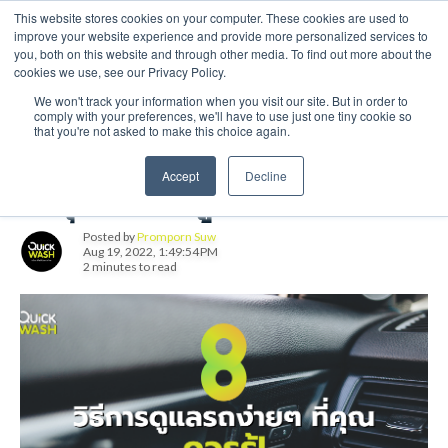
This website stores cookies on your computer. These cookies are used to
E-mail : Quickwashthailand@gmail.com Tel : 092-281-2771
improve your website experience and provide more personalized services to
you, both on this website and through other media. To find out more about the
cookies we use, see our Privacy Policy.
We won't track your information when you visit our site. But in order to
comply with your preferences, we'll have to use just one tiny cookie so
that you're not asked to make this choice again.
8 วิธีการดูแลรถง่ายๆ
Accept
Decline
ที่คุณควรรู้
Posted by
Promporn Suw
Aug 19, 2022, 1:49:54 PM
2 minutes to read