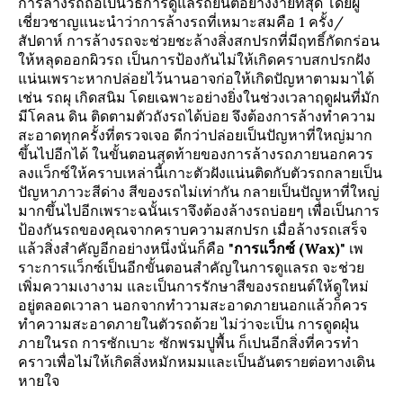
การล้างรถถือเป็นวิธีการดูแลรถยนต์อย่างง่ายที่สุด โดยผู้
เชี่ยวชาญแนะนำว่าการล้างรถที่เหมาะสมคือ 1 ครั้ง/
สัปดาห์ การล้างรถจะช่วยชะล้างสิ่งสกปรกที่มีฤทธิ์กัดกร่อน
ให้หลุดออกผิวรถ เป็นการป้องกันไม่ให้เกิดคราบสกปรกฝัง
แน่นเพราะหากปล่อยไว้นานอาจก่อให้เกิดปัญหาตามมาได้
เช่น รถผุ เกิดสนิม โดยเฉพาะอย่างยิ่งในช่วงเวลาฤดูฝนที่มัก
มีโคลน ดิน ติดตามตัวถังรถได้บ่อย จึงต้องการล้างทำความ
สะอาดทุกครั้งที่ตรวจเจอ ดีกว่าปล่อยเป็นปัญหาที่ใหญ่มาก
ขึ้นไปอีกได้ ในขั้นตอนสุดท้ายของการล้างรถภายนอกควร
ลงแว็กซ์
ให้คราบเหล่านี้เกาะตัวฝังแน่นติดกับตัวรถกลายเป็น
ปัญหาภาวะสีด่าง สีของรถไม่เท่ากัน กลายเป็นปัญหาที่ใหญ่
มากขึ้นไปอีกเพราะฉนั้นเราจึงต้องล้างรถบ่อยๆ เพื่อเป็นการ
ป้องกันรถของคุณจากคราบความสกปรก เมื่อล้างรถเสร็จ
แล้วสิ่งสำคัญอีกอย่างหนึ่งนั่นก็คือ "
การแว็กซ์ (Wax)
" เพ
ราะการแว็กซ์เป็นอีกขั้นตอนสำคัญในการดูแลรถ จะช่วย
เพิ่มความเงางาม และเป็นการรักษาสีของรถยนต์ให้ดูใหม่
อยู่ตลอดเวาลา นอกจากทำวามสะอาดภายนอกแล้วก็ควร
ทำความสะอาดภายในตัวรถด้วย ไม่ว่าจะเป็น การดูดฝุ่น
ภายในรถ การซักเบาะ ซักพรมปูพื้น ก็เปนอีกสิ่งที่ควรทำ
คราวเพื่อไม่ให้เกิดสิ่งหมักหมมและเป็นอันตรายต่อทางเดิน
หายใจ