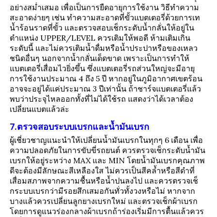
อย่างสม่ำเสมอ เพื่อเป็นการยืดอายุการใช้งาน วิธีทำความ
สะอาดง่ายๆ เช่น ทำความสะอาดที่ขั้วแบตเตอรี่ด้วยการเท
น้ำร้อนราดที่ขั้ว และตรวจสอบเช็กระดับน้ำกลั่นให้อยู่ใน
ตำแหน่ง UPPER/LEVEL ควรเติมให้พอดี ห้ามเติมเกิน
ระดับนี้ และไม่ควรเติมน้ำดื่มหรือน้ำประปาหรือของเหลว
ชนิดอื่นๆ นอกจากน้ำกลั่นเด็ดขาด เพราะเป็นการทำให้
แบตเตอรี่เสื่อมไวยิ่งขึ้น ซึ่งแบตเตอรี่รถส่วนใหญ่จะมีอายุ
การใช้งานประมาณ 4 ถึง 5 ปี หากอยู่ในภูมิอากาศเขตร้อน
อาจจะอยู่ได้แค่ประมาณ 3 ปีเท่านั้น ถ้าชาร์จแบตเตอรี่แล้ว
พบว่าประจุไหลออกทั้งที่ไม่ได้ใช้รถ แสดงว่าได้เวลาต้อง
เปลี่ยนแบตแล้วล่ะ
7.ตรวจสอบระบบเบรกและน้ำมันเบรก
ผู้เชี่ยวชาญแนะนำให้เปลี่ยนน้ำมันเบรกในทุกๆ 6 เดือน เพื่อ
ความปลอดภัยในการขับขี่รถยนต์ ควรตรวจเช็กระดับน้ำมัน
เบรกให้อยู่ระหว่าง MAX และ MIN โดยน้ำมันเบรกคุณภาพ
ดีจะต้องมีลักษณะสีเหลืองใส ไม่ควรเป็นสีคล้ำหรือสีดำที่
เสื่อมสภาพจากความชื้นหรือน้ำปนลงไป และควรตรวจเช็
กระบบเบรกว่ามีรอยสึกเสมอกันทั่วทั้งวงหรือไม่ หากจาก
บางแล้วควรเปลี่ยนลูกยางเบรกใหม่ และตรวจเช็กผ้าเบรก
โดยการดูแนวร่องกลางผ้าเบรกถ้าร่องเริ่มมีการตื้นแล้วควร