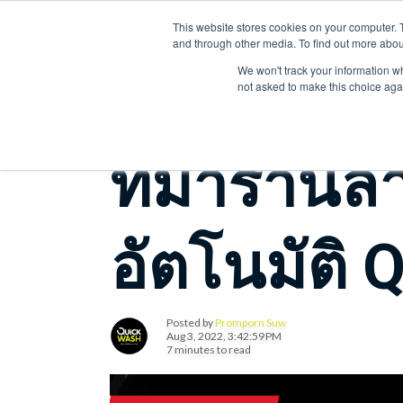
E-mail : Quickwashthailand@gmail.com Tel : 092-281-2771
This website stores cookies on your computer. 
and through other media. To find out more abou
We won't track your information whe
not asked to make this choice aga
ที่มาร้านล
อัตโนมัติ
Posted by
Promporn Suw
Aug 3, 2022, 3:42:59 PM
7 minutes to read