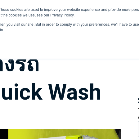
These cookies are used to improve your website experience and provide more perso
t the cookies we use, see our Privacy Policy.
HOME
n you visit our site. But in order to comply with your preferences, we'll have to use 
in.
้างรถ
 Quick Wash