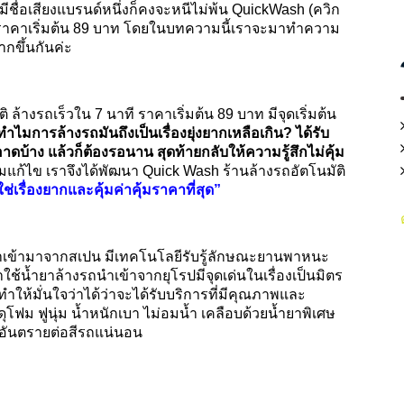
ื่อเสียงแบรนด์หนึ่งก็คงจะหนีไม่พ้น
QuickWash (
ควิก
าคาเริ่มต้น
89
บาท โดยในบทความนี้เราจะมาทำความ
ากขึ้นกันค่ะ
ติ ล้างรถเร็วใน
7
นาที ราคาเริ่มต้น
89
บาท มีจุดเริ่มต้น
ทำไมการล้างรถมันถึงเป็นเรื่องยุ่งยากเหลือเกิน
?
ได้รับ
บ้าง แล้วก็ต้องรอนาน สุดท้ายกลับให้ความรู้สึกไม่คุ้ม
วมแก้ไข เราจึงได้พัฒนา
Quick Wash
ร้านล้างรถอัตโนมัติ
่เรื่องยากและคุ้มค่าคุ้มราคาที่สุด”
่นำเข้ามาจากสเปน
มีเทคโนโลยีรับรู้ลักษณะยานพาหนะ
าใช้น้ำยาล้างรถนำเข้าจากยุโรปมีจุดเด่นในเรื่องเป็นมิตร
ให้มั่นใจว่าได้ว่าจะได้รับบริการที่มีคุณภาพและ
ฟม ฟูนุ่ม น้ำหนักเบา ไม่อมน้ำ เคลือบด้วยน้ำยาพิเศษ
ป็นอันตรายต่อสีรถแน่นอน