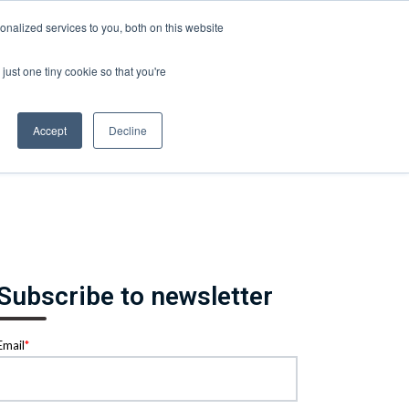
nalized services to you, both on this website
ABOUT US
CONTRACT US
BLOG CONTENT
just one tiny cookie so that you're
Accept
Decline
Subscribe to newsletter
Email
*