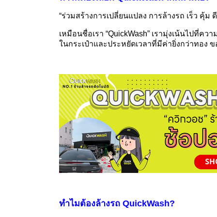
“
ร่วมสร้างการเปลี่ยนแปลง การล้างรถ เร็ว คุ้ม ด
เหมือนชื่อเรา “
QuickWash”
เรามุ่งเน้นไปที่ควา
ในกระเป๋าและประหยัดเวลาที่มีค่ายิ่งกว่าทอง ของท
ทำไมต้องล้างรถ
QuickWash?