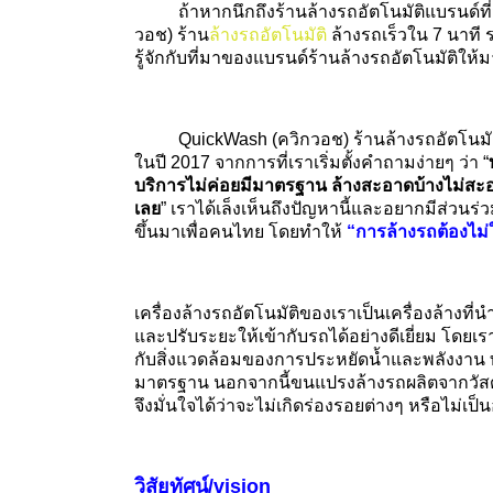
ถ้าหากนึกถึงร้านล้างรถอัตโนมัติแบรนด์ที่มีช
วอช
)
ร้าน
ล้างรถอัตโนมัติ
ล้างรถเร็วใน
7
นาที ร
รู้จักกับที่มาของแบรนด์ร้านล้างรถอัตโนมัติให้ม
QuickWash (
ควิกวอช
)
ร้านล้างรถอัตโนมั
ในปี
2017 จากการที่
เราเริ่มตั้งคำถามง่ายๆ ว่า
“
บริการไม่ค่อยมีมาตรฐาน ล้างสะอาดบ้างไม่สะอาด
เลย
”
เราได้เล็งเห็นถึงปัญหานี้และอยากมีส่วนร่
ขึ้นมาเพื่อคนไทย โดยทำให้
“การล้างรถต้องไม่ใช
เครื่องล้างรถอัตโนมัติของเราเป็นเครื่องล้างที
และปรับระยะให้เข้ากับรถได้อย่างดีเยี่ยม โดยเร
กับสิ่งแวดล้อมของการประหยัดน้ำและพลังงาน ทำ
มาตรฐาน นอกจากนี้ขนแปรงล้างรถผลิตจากวัสดุโ
จึงมั่นใจได้ว่าจะไม่เกิดร่องรอยต่างๆ หรือไม่เ
วิสัยทัศน์/
vision