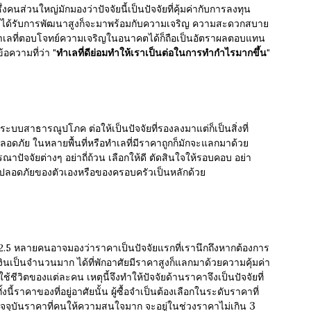
ซึ่งคนส่วนใหญ่มักมองว่าปัจจัยนี้เป็นปัจจัยที่คุ้มค่ากับการลงทุน
เลได้รับการพัฒนาสูงก็จะมาพร้อมกับความเจริญ ความสะดวกสบาย
ือกทำเลที่ตอบโจทย์ความเจริญในอนาคตได้ก็ถือเป็นอัตราผลตอบแทน
ข้อความที่ว่า
"ทำเลที่ดีย่อมทำให้เราเป็นต่อในการทำกำไรมากขึ้น"
งระบบสาธารณูปโภค ต่อให้เป็นปัจจัยที่รองลงมาแต่ก็เป็นสิ่งที่
ดภัย ในหลายพื้นที่หรือทำเลที่มีราคาถูกก็มักจะแลกมาด้วย
าปัจจัยต่างๆ อย่าถี่ถ้วน เลือกให้ดี ตัดสินใจให้รอบคอบ อย่า
ามปลอดภัยของตัวเองหรือของครอบครัวเป็นหลักด้วย
22.5
หลายคนอาจมองว่าราคาเป็นปัจจัยแรกที่เรานึกถึงหากต้องการ
สียเงินเป็นจำนวนมาก ได้ที่พักอาศัยมีราคาสูงก็แลกมาด้วยความคุ้มค่า
ีวิตของแต่ละคน เหตุนี้จึงทำให้ปัจจัยด้านราคาจึงเป็นปัจจัยที่
ราคาของที่อยู่อาศัยนั้น ผู้ซื้อจำเป็นต้องเลือกในระดับราคาที่
3
จจุบันราคาที่คนให้ความสนใจมาก จะอยู่ในช่วงราคาไม่เกิน