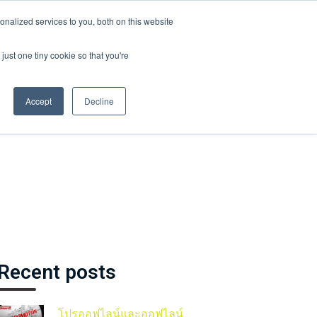
nalized services to you, both on this website
ABOUT US
CONTRACT US
BLOG CONTENT
just one tiny cookie so that you're
Accept
Decline
Recent posts
โปรออฟไลน์และออฟไลน์