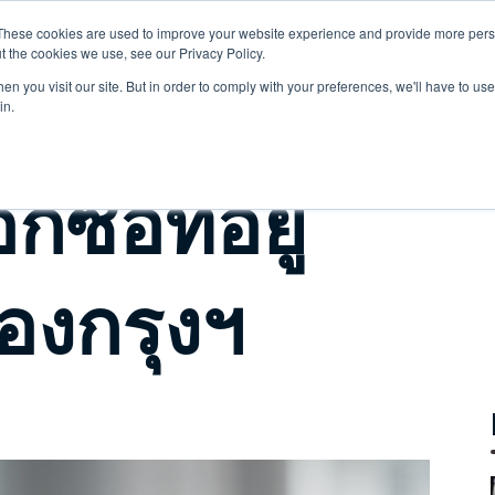
These cookies are used to improve your website experience and provide more perso
t the cookies we use, see our Privacy Policy.
HOME
n you visit our site. But in order to comply with your preferences, we'll have to use 
in.
ซื้อที่อยู่
องกรุงฯ