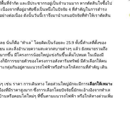
งมีพื้นที่จำกัด และมีประชากรอยู่เป็นจำนวนมาก หากตัดสินใจซื้อไป
ะเนื่องจากที่อยู่อาศัยซึ่งเป็นหนึ่งในปัจจัย 4 ที่สำคัญในการดำรง
รอย่างต่อเนื่อง ดังนั้นวันนี้เราจึงมานำเสนอปัจจัยที่ทำให้เราตัดสิน
“
”
ลย นั่นก็คือ
ทำเล
โดยคิดเป็นร้อยละ 25.9 ทั้งนี้ทำเลที่ตั้งของ
ียน และสิ่งอำนวยความสะดวกสบายต่างๆ แล้ว ยังหมายรวมถึง
ือกมากขึ้น มีโครงการน้อยใหญ่แข่งกันขึ้นเต็มไปหมด ในเมืองมี
ืองก็มีการขยายตัวของโครงการอสังหาริมทรัพย์ มีตัวเลือกให้คน
เกาะกลุ่มกันอยู่ตามแนวรถไฟฟ้าหรือทำเลใกล้สถานที่สำคัญ เดิน
นอื่นๆ เช่น ราคา การเดินทาง โดยส่วนใหญ่มักจะมีการ
เลือกให้เหมาะ
ืองที่มีราคาสูงมาก ซึ่งการเลือกโดยปัจจัยนี้มักจะอ้างอิงจากทำเล
านหรือคอนโดใหม่ๆ ที่ขึ้นตามแนวรถไฟฟ้า หรือใกล้ทางด่วนเพิ่ม