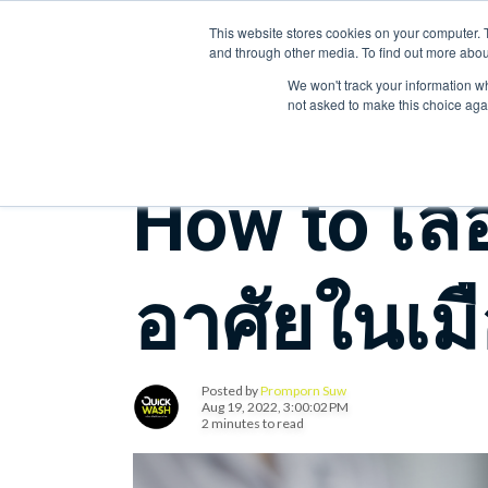
E-mail : Quickwashthailand@gmail.com Tel : 092-281-2771
This website stores cookies on your computer. 
and through other media. To find out more abou
We won't track your information whe
not asked to make this choice aga
How to เลือก
อาศัยในเมื
Posted by
Promporn Suw
Aug 19, 2022, 3:00:02 PM
2 minutes to read