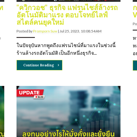
ท
"ควิกวอช" ธุรกิจ แฟรนไชส์ล้างรถ
ก
อัตโนมัติมาแรง ตอบโจทย์ไลฟ์
V
สไตล์คนยุคใหม่
Po
Posted by
Promporn Suw
|
Jul 25, 2023, 10:08:54 AM
ง
ห
ในปัจจุบันหากพูดถึงแฟรนไชน์ที่มาแรงในช่วงนี้
ห
ร้านล้างรถอัตโนมัติ เป็นอีกหนึ่งธุรกิจ...
อย
Continue Reading