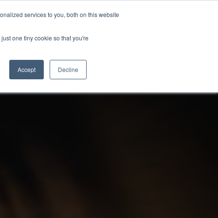
nalized services to you, both on this website
ไทย
CONTRACT US
BLOG CONTENT
just one tiny cookie so that you're
Accept
Decline