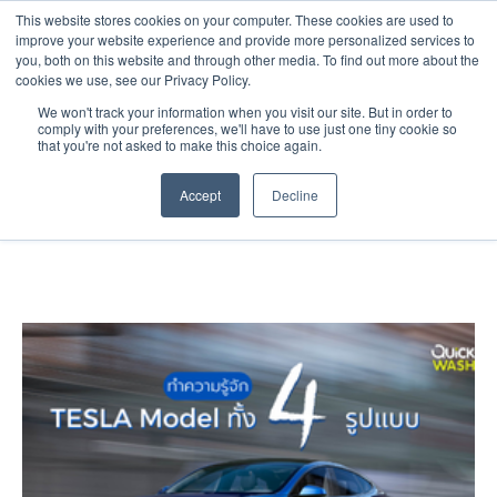
This website stores cookies on your computer. These cookies are used to
E-mail : Quickwashthailand@gmail.com Tel : 092-281-2771
improve your website experience and provide more personalized services to
you, both on this website and through other media. To find out more about the
cookies we use, see our Privacy Policy.
Posts about
We won't track your information when you visit our site. But in order to
comply with your preferences, we'll have to use just one tiny cookie so
รถยนต์ ไฟฟ้า
that you're not asked to make this choice again.
Accept
Decline