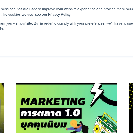
These cookies are used to improve your website experience and provide more perso
t the cookies we use, see our Privacy Policy.
HOME
ABOUT U
n you visit our site. But in order to comply with your preferences, we'll have to use 
in.