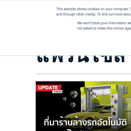
E-mail : Quickwashthailand@gmail.com Tel : 092-281-2771
This website stores cookies on your computer. 
and through other media. To find out more abou
We won't track your information whe
not asked to make this choice aga
Posts about
แฟรนไชส์