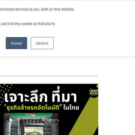
nalized services to you, both on this website
ไทย
S
CONTRACT US
BLOG CONTENT
just one tiny cookie so that you're
Accept
Decline