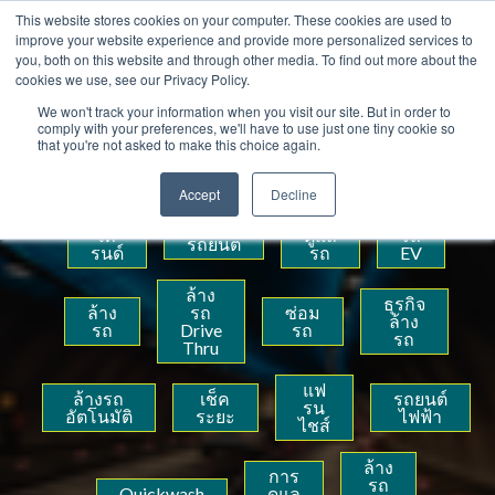
This website stores cookies on your computer. These cookies are used to
E-mail : Quickwashthailand@gmail.com Tel : 092-281-2771
improve your website experience and provide more personalized services to
you, both on this website and through other media. To find out more about the
cookies we use, see our Privacy Policy.
Blog
We won't track your information when you visit our site. But in order to
comply with your preferences, we'll have to use just one tiny cookie so
that you're not asked to make this choice again.
Post per tag
Accept
Decline
เท
ดูแล
รถ
รถยนต์
รนด์
รถ
EV
ล้าง
ธุรกิจ
ล้าง
รถ
ซ่อม
ล้าง
รถ
Drive
รถ
รถ
Thru
แฟ
ล้างรถ
เช็ค
รถยนต์
รน
อัตโนมัติ
ระยะ
ไฟฟ้า
ไชส์
ล้าง
การ
รถ
Quickwash
ดูแล