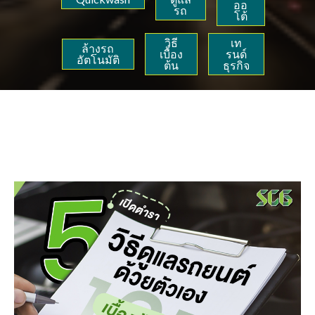
ออ
รถ
โต้
วิธี
เท
ล้างรถ
เบื้อง
รนด์
อัตโนมัติ
ต้น
ธุรกิจ